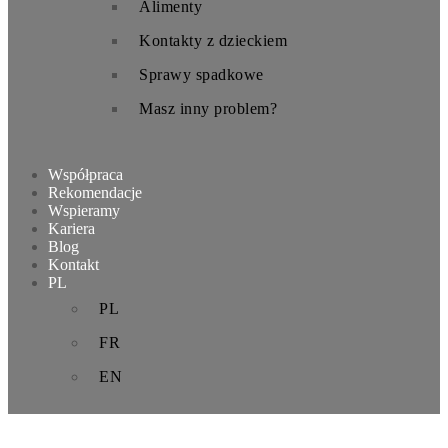
Alimenty
Kontakty z dzieckiem
Sprawy spadkowe
Masz inny problem?
Współpraca
Rekomendacje
Wspieramy
Kariera
Blog
Kontakt
PL
PL
FR
EN