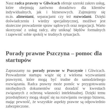
Nasz
radca prawny w Gliwicach
oferuje szeroki zakres usług,
które obejmują zarówno doradztwo dla klientów
indywidualnych, jak i biznesowych. Zajmujemy się
m.in.
alimentami
, separacjami czy też
rozwodami
. Dzięki
doświadczeniu i wiedzy specjalistycznej, możliwe jest
skuteczne prowadzenie spraw sądowych oraz negocjacji. Warto
skorzystać z usług radcy, aby uniknąć błędów formalnych
i zapewnić sobie spokój w trudnych sytuacjach.
Porady prawne Pszczyna – pomoc dla
startupów
Zapraszamy na
porady prawne w Pszczynie
i Gliwicach.
Prowadzenie startupu wiąże się z wieloma wyzwaniami
prawnymi, które mogą być trudne do samodzielnego
rozwiązania. Radca prawny może pomóc w przygotowaniu
niezbędnych dokumentów oraz doradzić w kwestiach
związanych z ochroną własności intelektualnej. Dzięki temu
przedsiębiorcy mogą skupić się na rozwijaniu swojego biznesu,
mając pewność, że wszystkie aspekty prawne są odpowiednio
zabezpieczone.