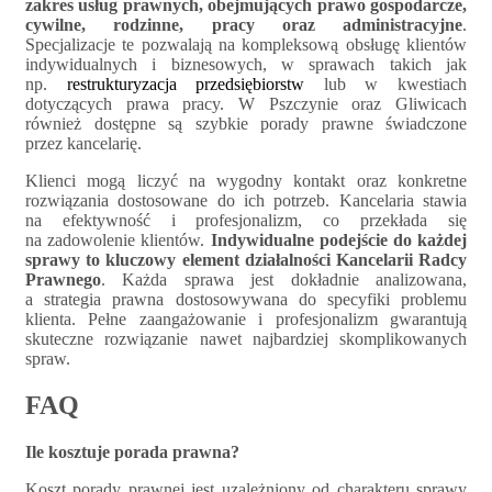
zakres usług prawnych, obejmujących prawo gospodarcze,
cywilne, rodzinne, pracy oraz administracyjne
.
Specjalizacje te pozwalają na kompleksową obsługę klientów
indywidualnych i biznesowych, w sprawach takich jak
np.
restrukturyzacja przedsiębiorstw
lub w kwestiach
dotyczących prawa pracy. W Pszczynie oraz Gliwicach
również dostępne są szybkie porady prawne świadczone
przez kancelarię.
Klienci mogą liczyć na wygodny kontakt oraz konkretne
rozwiązania dostosowane do ich potrzeb. Kancelaria stawia
na efektywność i profesjonalizm, co przekłada się
na zadowolenie klientów.
Indywidualne podejście do każdej
sprawy to kluczowy element działalności Kancelarii Radcy
Prawnego
. Każda sprawa jest dokładnie analizowana,
a strategia prawna dostosowywana do specyfiki problemu
klienta. Pełne zaangażowanie i profesjonalizm gwarantują
skuteczne rozwiązanie nawet najbardziej skomplikowanych
spraw.
FAQ
Ile kosztuje porada prawna?
Koszt porady prawnej jest uzależniony od charakteru sprawy