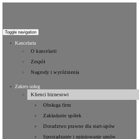
Toggle navigation
Kancelaria
O kancelarii
Zespół
Nagrody i wyróżnienia
Zakres usług
Klienci biznesowi
Obsługa firm
Zakładanie spółek
Doradztwo prawne dla start-upów
Sporządzanie i opiniowanie umów