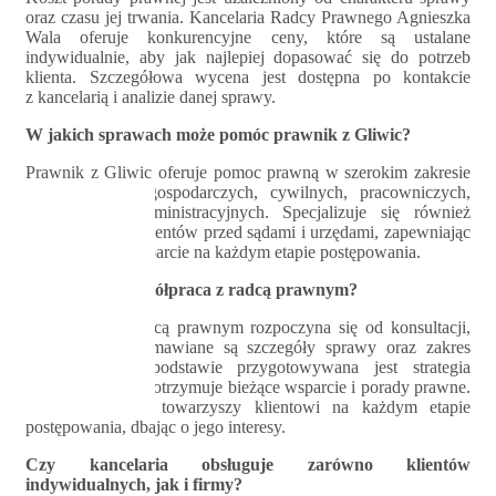
oraz czasu jej trwania. Kancelaria Radcy Prawnego Agnieszka
Wala oferuje konkurencyjne ceny, które są ustalane
indywidualnie, aby jak najlepiej dopasować się do potrzeb
klienta. Szczegółowa wycena jest dostępna po kontakcie
z kancelarią i analizie danej sprawy.
W jakich sprawach może pomóc prawnik z Gliwic?
Prawnik z Gliwic oferuje pomoc prawną w szerokim zakresie
spraw, w tym gospodarczych, cywilnych, pracowniczych,
rodzinnych i administracyjnych. Specjalizuje się również
w reprezentacji klientów przed sądami i urzędami, zapewniając
kompleksowe wsparcie na każdym etapie postępowania.
Jak wygląda współpraca z radcą prawnym?
Współpraca z radcą prawnym rozpoczyna się od konsultacji,
podczas której omawiane są szczegóły sprawy oraz zakres
usług. Na tej podstawie przygotowywana jest strategia
działania, a klient otrzymuje bieżące wsparcie i porady prawne.
Radca prawnym towarzyszy klientowi na każdym etapie
postępowania, dbając o jego interesy.
Czy kancelaria obsługuje zarówno klientów
indywidualnych, jak i firmy?