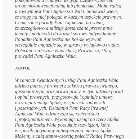
podejmowania trudnych decyzji. Często wybieram
drogę niekonwencjonalną lub pionierską. Moim radcą
prawnym jest Pani Agnieszka Wala, ponieważ wiem,
że mogę na niej polegać w każdym aspekcie prawnym.
Cenię sobie porady Pani Agnieszki, bo wiem,
że szczegółowo analizuje dostarczane przeze mnie
tematy i podchodzi do każdej sprawy indywidualnie.
Ponadto Pani Agnieszka nie boi się wyzwań,
szczególnie angażuje się w sprawy wyjątkowo trudne.
Polecam serdecznie Kancelarię Prawniczą, którą
prowadzi Pani Agnieszka Wala.
JANPOL
W ramach świadczonych usług Pani Agnieszka Wala
udziela pomocy prawnej z zakresu prawa cywilnego,
gospodarczego oraz prawa pracy, w tym udziela porad
i opinii prawnych, przygotowuje i opiniuje umowy
oraz reprezentuje Spółkę w sporach sądowych
i pozasądowych. Działania Pani Racy Prawnej
Agnieszki Wala odznaczają się rzetelnością
i profesjonalizmem. Wykonując usługi na rzecz Spółki
Pani Agnieszka Wala poszukuje rozwiązań, które
w sposób optymalny zabezpieczają interesy Spółki.
Możemy z całą stanowczością polecić Radcę Prawnego