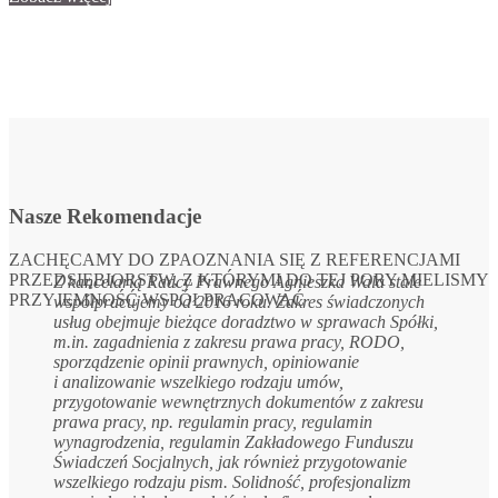
Nasze Rekomendacje
ZACHĘCAMY DO ZPAOZNANIA SIĘ Z REFERENCJAMI
PRZEDSIĘBIORSTW, Z KTÓRYMI DO TEJ PORY MIELISMY
Z kancelarią Radcy Prawnego Agnieszka Wala stale
PRZYJEMNOŚĆ WSPÓŁPRACOWAĆ
współpracujemy od 2016 roku. Zakres świadczonych
usług obejmuje bieżące doradztwo w sprawach Spółki,
m.in. zagadnienia z zakresu prawa pracy, RODO,
sporządzenie opinii prawnych, opiniowanie
i analizowanie wszelkiego rodzaju umów,
przygotowanie wewnętrznych dokumentów z zakresu
prawa pracy, np. regulamin pracy, regulamin
wynagrodzenia, regulamin Zakładowego Funduszu
Świadczeń Socjalnych, jak również przygotowanie
wszelkiego rodzaju pism. Solidność, profesjonalizm