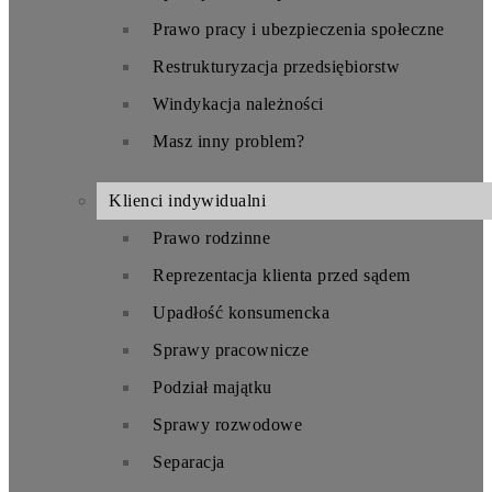
Prawo pracy i ubezpieczenia społeczne
Restrukturyzacja przedsiębiorstw
Windykacja należności
Masz inny problem?
Klienci indywidualni
Prawo rodzinne
Reprezentacja klienta przed sądem
Upadłość konsumencka
Sprawy pracownicze
Podział majątku
Sprawy rozwodowe
Separacja